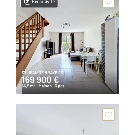
Exclusivité
ST JEAN DE BRAYE 45
169 900 €
2
66,5 m
, Maison
, 3 pcs