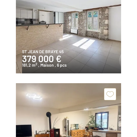
ST JEAN DE BRAYE 45
379 000 €
2
181,2 m
, Maison
, 6 pcs