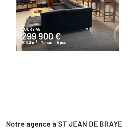
LOURY 45
299 900 €
2
103,3 m
, Maison
, 5 pcs
Notre agence à ST JEAN DE BRAYE